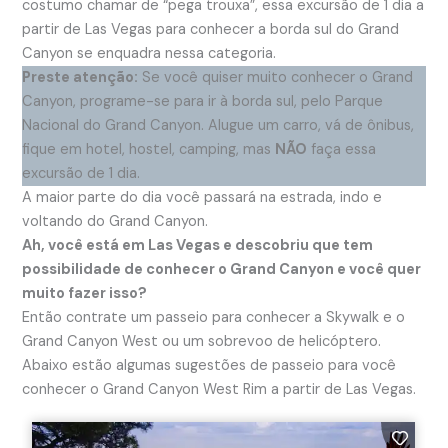
costumo chamar de “pega trouxa”, essa excursão de 1 dia a
partir de Las Vegas para conhecer a borda sul do Grand
Canyon se enquadra nessa categoria.
Preste atenção:
Se você quiser muito conhecer o Grand
Canyon, programe-se para ir à borda sul, pelo Parque
Nacional do Grand Canyon. Alugue um carro, vá de ônibus,
fique em hotel, hostel, camping, mas
NÃO
faça essa
excursão de 1 dia.
A maior parte do dia você passará na estrada, indo e
voltando do Grand Canyon.
Ah, você está em Las Vegas e descobriu que tem
possibilidade de conhecer o Grand Canyon e você quer
muito fazer isso?
Então contrate um passeio para conhecer a Skywalk e o
Grand Canyon West ou um sobrevoo de helicóptero.
Abaixo estão algumas sugestões de passeio para você
conhecer o Grand Canyon West Rim a partir de Las Vegas.