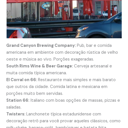
Grand Canyon Brewing Company:
Pub, bar e comida
americana em ambiente com decoração rústica de velho
oeste e música ao vivo. Porções exageradas.
South Rims Wine & Beer Garage:
Cerveja artesanal e
muita comida típica americana.
El Corral on 66:
Restaurante mais simples e mais barato
que outros da cidade. Comida latina e mexicana em
porções muito bem servidas.
Station 66:
Italiano com boas opções de massas, pizzas e
saladas.
Twisters:
Lanchonete típica estadunidense com
decoração retrô para você provar aqueles clássicos, como
milk-shake, banana-split, hambúrguer e batata frita.