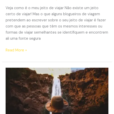
Veja como é o meu jeito de viajar Não existe um jeito
certo de viajar! Mas o que alguns blogueiros de viagem
pretendem ao escrever sobre o seu jeito de viajar é fazer
com que as pessoas que têm os mesmos interesses ou
formas de viajar semelhantes se identifiquem e encontrem
ali uma fonte segura
O
Read More »
meu
jeito
de
viajar
–
14
curiosidades