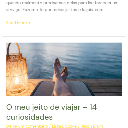
quando realmente precisamos delas para lhe fornecer um
serviço. Fazemo-lo por meios justos e legais, com
Política
Read More »
de
Privacidade
O meu jeito de viajar – 14
curiosidades
Deixe um comentário
/
Listas
,
Sobre
/
Jason Brum