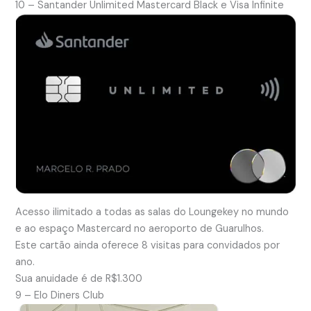
10 – Santander Unlimited Mastercard Black e Visa Infinite
Acesso ilimitado a todas as salas do Loungekey no mundo
e ao espaço Mastercard no aeroporto de Guarulhos.
Este cartão ainda oferece 8 visitas para convidados por
ano.
Sua anuidade é de R$1.300
9 – Elo Diners Club