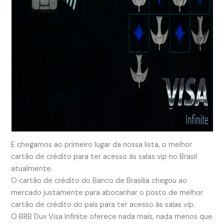
E chegamos ao primeiro lugar da nossa lista, o melhor
cartão de crédito para ter acesso às salas vip no Brasil
atualmente.
O cartão de crédito do Banco de Brasília chegou ao
mercado justamente para abocanhar o posto de melhor
cartão de crédito do país para ter acesso às salas vip.
O BRB Dux Visa Infinite oferece nada mais, nada menos que