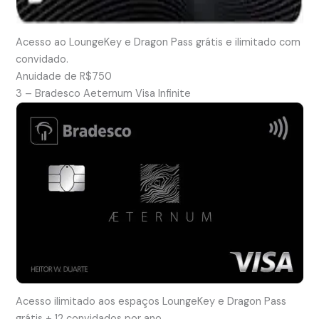
Acesso ao LoungeKey e Dragon Pass grátis e ilimitado com
convidado.
Anuidade de R$750
3 – Bradesco Aeternum Visa Infinite
Acesso ilimitado aos espaços LoungeKey e Dragon Pass
grátis + 12 convidados por ano.