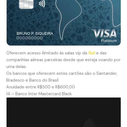
Oferecem acesso ilimitado às salas vip da
Gol
e das
companhias aéreas parceiras desde que esteja voando por
uma delas.
Os bancos que oferecem estes cartões são o Santander,
Bradesco e Banco do Brasil.
Anuidade entre R$500 e R$600,00
14 – Banco Inter Mastercard Black