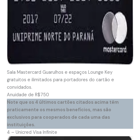
Sala Mastercard Guarulhos e espaços Lounge Key
gratuitos e ilimitados para portadores do cartão e
convidados.
Anuidade de R$750
Note que os 4 últimos cartões citados acima têm
praticamente os mesmos benefícios, mas são
exclusivos para cooperados de cada uma das
instituições.
4 – Unicred Visa Infinite