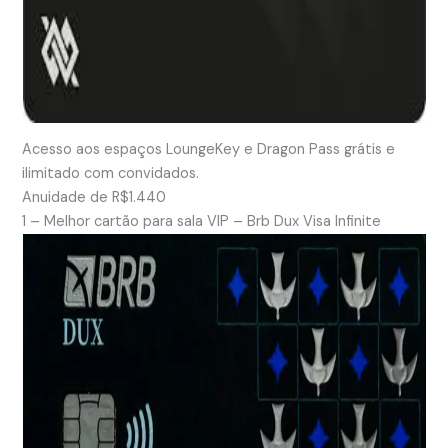
Acesso aos espaços LoungeKey e Dragon Pass grátis e
ilimitado com convidados.
Anuidade de R$1.440
1 – Melhor cartão para sala VIP – Brb Dux Visa Infinite