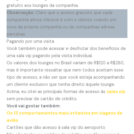
gratuito aos lounges da companhia.
Observação:
Claro que o acesso gratuito que cada
companhia aérea oferece é com o cliente voando em
voos da própria companhia ou de companhias aéreas
parceiras
Pagando por uma visita
Você também pode acessar e desfrutar dos benefícios de
uma sala vip pagando pela visita individual.
Os valores dos lounges no Brasil variam de R$120 a R$280,
mas é importante ressaltar que nem todos aceitam esse
tipo de acesso, a não ser que você esteja acompanhando
um cliente exclusivo que tenha direito àquele lounge.
Acima, eu citei as principais formas de acesso às
salas vip
sem precisar de cartão de crédito.
Você vai gostar também:
Os 13 comportamentos mais irritantes em viagens de
avião
Cartões que dão acesso à sala vip do aeroporto