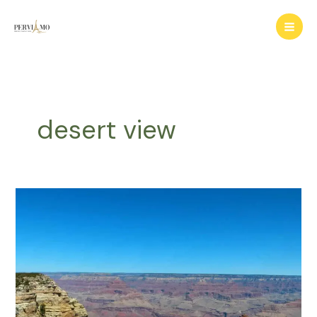
Ir
para
o
conteúdo
desert view