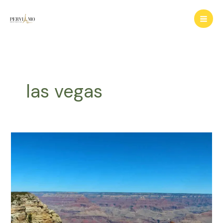
Ir
para
o
conteúdo
las vegas