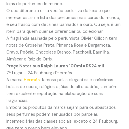
lojas de perfumes do mundo.
O que diferencia essa versão exclusiva de luxo e que
merece estar na lista dos perfumes mais caros do mundo,
é seu frasco com detalhes banhados a ouro. Ou seja, é um
item para quem quer se diferenciar ou colecionar.
A fragrância assinada pelo perfumista Olivier Gillotin tem
notas de Groselha Preta, Pimenta Rosa e Bergamota,
Cravo, Peônia, Chocolate Branco, Patchouli, Baunilha,
Almíscar e Raíz de Orris.
Preço Notorious Ralph Lauren 100ml = R$24 mil
7º Lugar – 24 Faubourg d’Hermès
A marca
Hermès
, famosa pelas elegantes e caríssimas
bolsas de couro, relógios e jóias de alto padrão, também
tem excelente reputação na elaboração de suas
fragrâncias.
Embora os produtos da marca sejam para os abastados,
seus perfumes podem ser usados por parcelas
intermediárias das classes sociais, exceto o 24 Faubourg,
que tem o preço bem elevado.