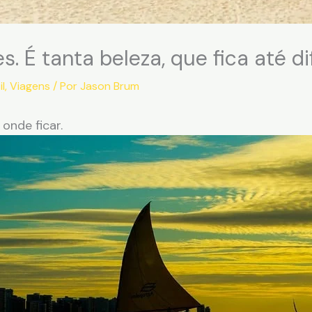
s. É tanta beleza, que fica até dif
l
,
Viagens
/ Por
Jason Brum
 onde ficar.