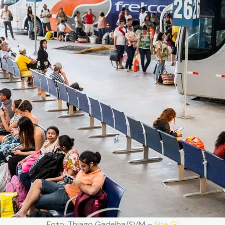
Foto: Thiago Gadelha/SVM –
Site G1