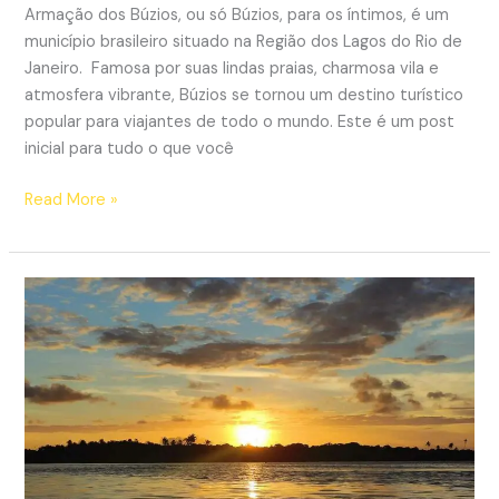
Armação dos Búzios, ou só Búzios, para os íntimos, é um
município brasileiro situado na Região dos Lagos do Rio de
Janeiro. Famosa por suas lindas praias, charmosa vila e
atmosfera vibrante, Búzios se tornou um destino turístico
popular para viajantes de todo o mundo. Este é um post
inicial para tudo o que você
Búzios:
Read More »
Um
paraíso
à
beira-
mar
no
Rio
de
Janeiro