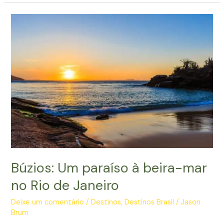
em
Búzios
Búzios: Um paraíso à beira-mar
no Rio de Janeiro
Deixe um comentário
/
Destinos
,
Destinos Brasil
/
Jason
Brum