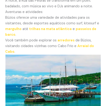
À noite, a Rua das Pedras se transforma em um point
badalado, com música ao vivo e DJs animando a noite.
Aventuras e atividades:
Búzios oferece uma variedade de atividades para os
visitantes, desde esportes aquáticos como surf, kitesurf e
mergulho
até
trilhas na mata atlântica
e
passeios de
barco
.
Você também pode explorar os
arredores
de Búzios,
visitando cidades vizinhas como Cabo Frio e
Arraial do
Cabo
.