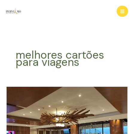
Ir
para
o
conteúdo
melhores cartões
para viagens