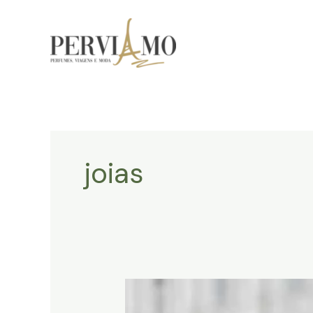
Ir
para
o
conteúdo
joias