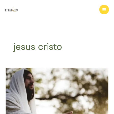
Ir
para
o
conteúdo
jesus cristo