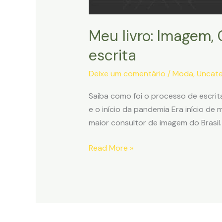
Meu livro: Imagem,
escrita
Deixe um comentário
/
Moda
,
Uncate
Saiba como foi o processo de escrit
e o início da pandemia Era início d
maior consultor de imagem do Brasil.
Meu
Read More »
livro:
Imagem,
Confiança,
Sucesso
–