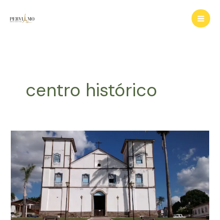
Ir
para
o
conteúdo
centro histórico