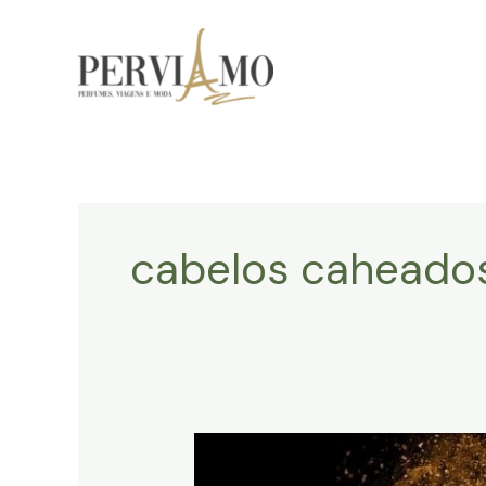
Ir
para
o
conteúdo
cabelos caheado