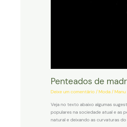
Penteados de madr
Deixe um comentário
/
Moda
/
Manu 
Veja no texto abaixo algumas suges
populares na sociedade atual e as p
natural e deixando as curvaturas do 