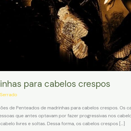
inhas para cabelos crespos
Serrado
tões de Penteados de madrinhas para cabelos crespos. Os c
essoas que antes optavam por fazer progressivas nos cabelo
cabelo livres e soltas. Dessa forma, os cabelos crespos […]