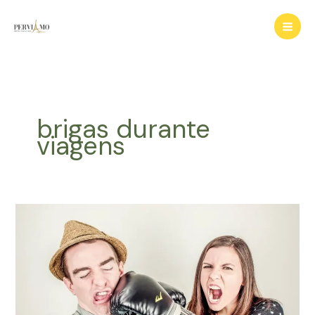
Ir
para
o
conteúdo
brigas durante
viagens