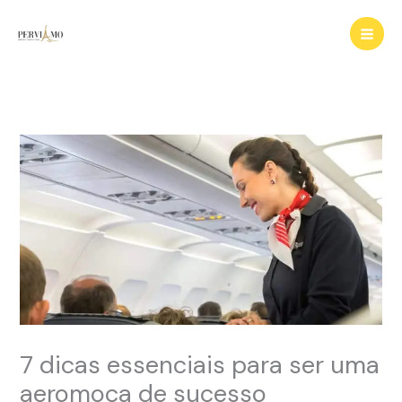
Ir
para
o
conteúdo
7 dicas essenciais para ser uma
aeromoça de sucesso