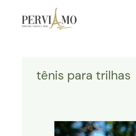
Ir
para
o
conteúdo
tênis para trilhas