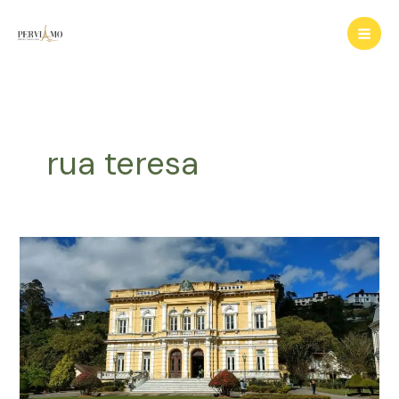
Ir
para
o
conteúdo
rua teresa