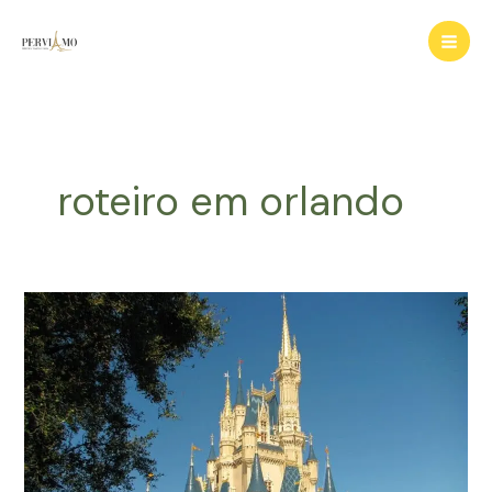
Ir
para
o
conteúdo
roteiro em orlando