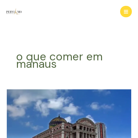
Ir
para
o
conteúdo
o que comer em
manaus