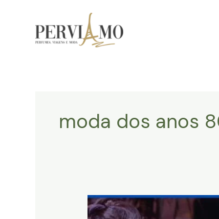
Ir
para
o
conteúdo
moda dos anos 