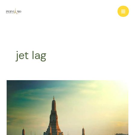
Ir
para
o
conteúdo
jet lag