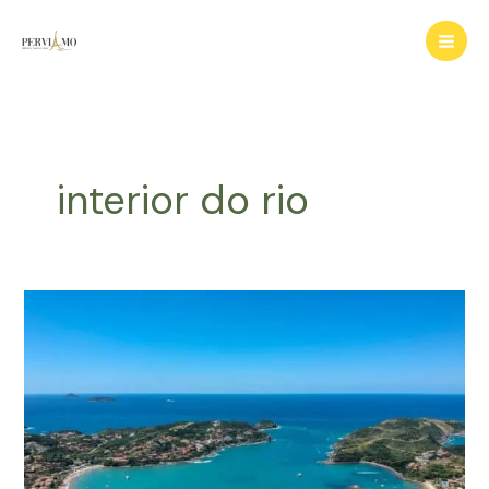
Ir
para
o
conteúdo
interior do rio