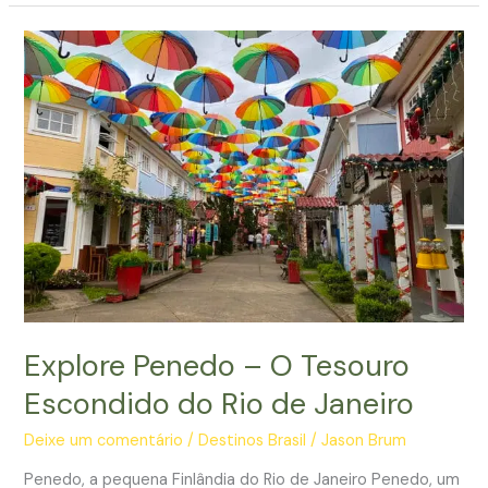
em
Búzios
Explore Penedo – O Tesouro
Escondido do Rio de Janeiro
Deixe um comentário
/
Destinos Brasil
/
Jason Brum
Penedo, a pequena Finlândia do Rio de Janeiro Penedo, um