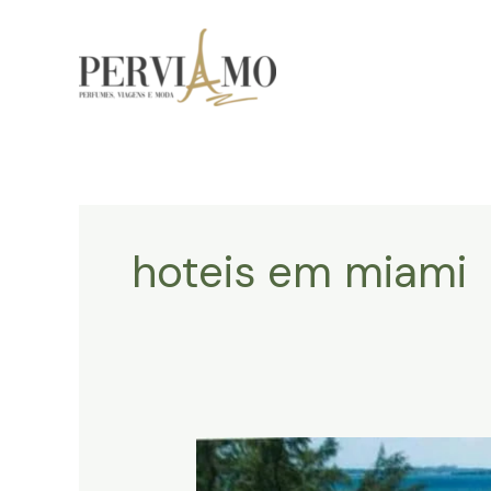
Ir
para
o
conteúdo
hoteis em miami