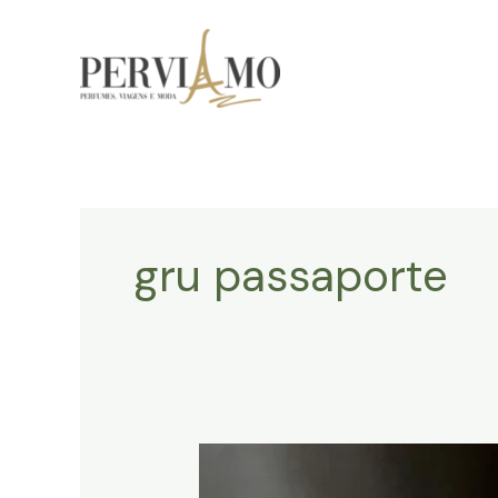
Ir
para
o
conteúdo
gru passaporte