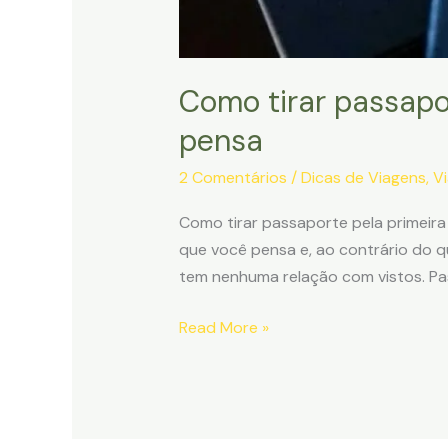
Como tirar passapor
pensa
2 Comentários
/
Dicas de Viagens
,
V
Como tirar passaporte pela primeira 
que você pensa e, ao contrário do 
tem nenhuma relação com vistos. Pa
Como
Read More »
tirar
passaporte
pela
primeira