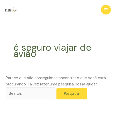
Ir
para
o
conteúdo
é seguro viajar de
avião
Parece que não conseguimos encontrar o que você está
procurando. Talvez fazer uma pesquisa possa ajudar.
Pesquisar
por: