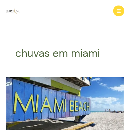
Ir
para
o
conteúdo
chuvas em miami