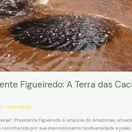
nte Figueiredo: A Terra das Cac
l
/
Jason Brum
iras”, Presidente Figueiredo é uma joia do Amazonas, situa
é reconhecida por sua impressionante biodiversidade e pelas 