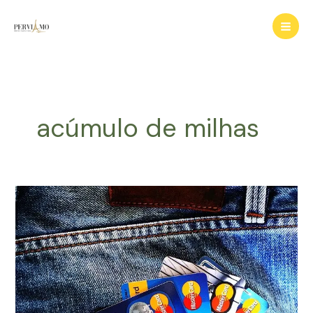
Ir
para
o
conteúdo
acúmulo de milhas